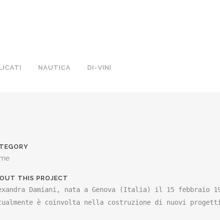
LICATI
NAUTICA
DI-VINI
TEGORY
me
OUT THIS PROJECT
exandra Damiani, nata a Genova (Italia) il 15 febbraio 1
tualmente è coinvolta nella costruzione di nuovi progett