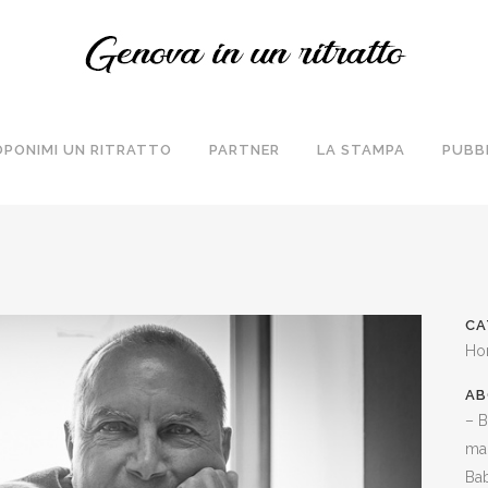
OPONIMI UN RITRATTO
PARTNER
LA STAMPA
PUBB
CA
Ho
AB
– B
mar
Bab