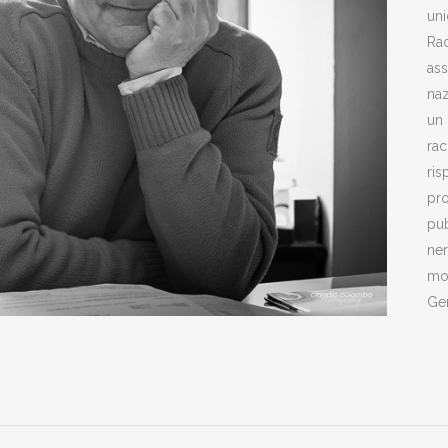
uni
Ra
ass
naz
un 
rac
ris
pro
pub
ner
mos
Gen