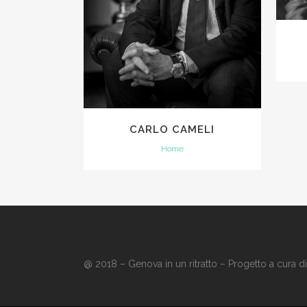
CARLO CAMELI
Home
@ 2018 – Genova in un ritratto – Progetto a cura d