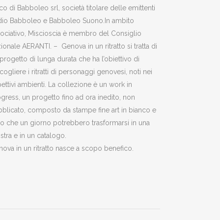
co di Babboleo srl, società titolare delle emittenti
dio Babboleo e Babboleo Suono.In ambito
ociativo, Miscioscia è membro del Consiglio
ionale AERANTI. – Genova in un ritratto si tratta di
progetto di lunga durata che ha l’obiettivo di
cogliere i ritratti di personaggi genovesi, noti nei
pettivi ambienti. La collezione è un work in
gress, un progetto fino ad ora inedito, non
blicato, composto da stampe fine art in bianco e
o che un giorno potrebbero trasformarsi in una
tra e in un catalogo.
ova in un ritratto nasce a scopo benefico.