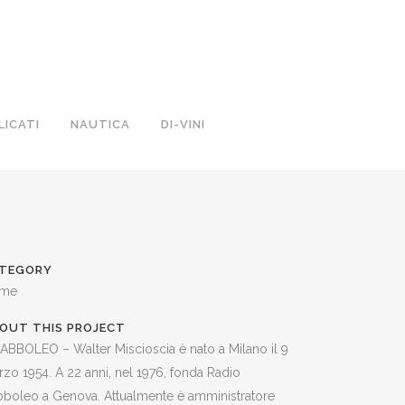
LICATI
NAUTICA
DI-VINI
TEGORY
me
OUT THIS PROJECT
ABBOLEO – Walter Miscioscia è nato a Milano il 9
zo 1954. A 22 anni, nel 1976, fonda Radio
boleo a Genova. Attualmente è amministratore