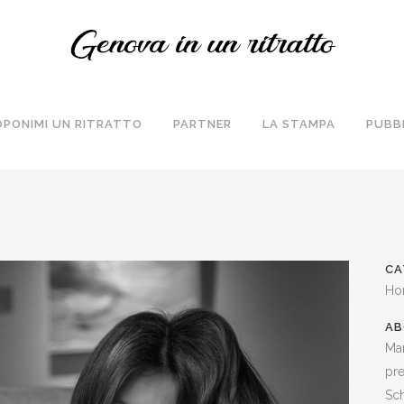
OPONIMI UN RITRATTO
PARTNER
LA STAMPA
PUBB
CA
Ho
AB
Mar
pre
Sch