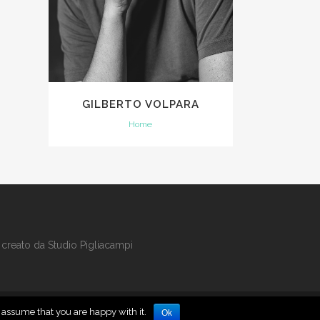
GILBERTO VOLPARA
Home
 creato da
Studio Pigliacampi
l assume that you are happy with it.
Ok