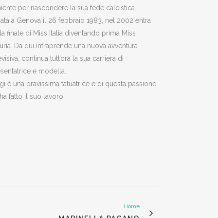
niente per nascondere la sua fede calcistica.
nata a Genova il 26 febbraio 1983, nel 2002 entra
la finale di Miss Italia diventando prima Miss
uria. Da qui intraprende una nuova avventura
evisiva, continua tutt’ora la sua carriera di
sentatrice e modella.
i è una bravissima tatuatrice e di questa passione
ha fatto il suo lavoro.
Home