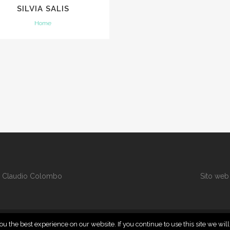
SILVIA SALIS
Home
i
Claudio Colombo
Sito web
u the best experience on our website. If you continue to use this site we wil