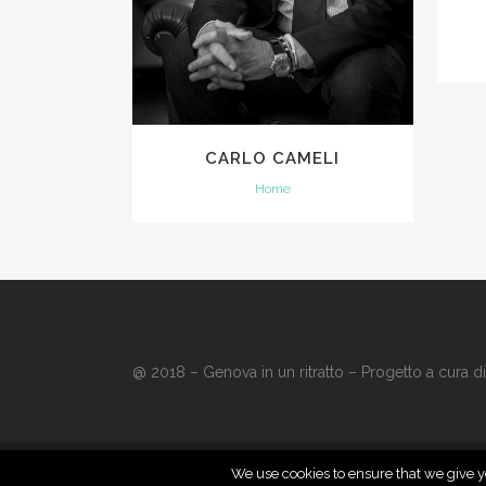
CARLO CAMELI
Home
@ 2018 – Genova in un ritratto – Progetto a cura d
We use cookies to ensure that we give yo