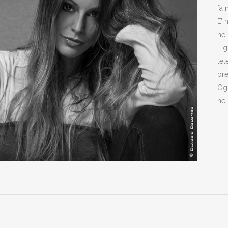
fa 
E’ 
nel
Lig
tel
pre
Ogg
ne 