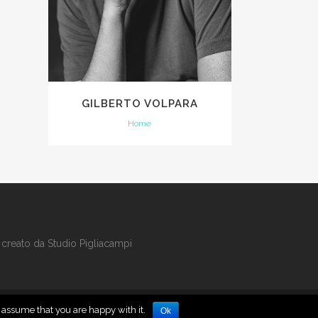
GILBERTO VOLPARA
Home
 creato da
Studio Pigliacampi
l assume that you are happy with it.
Ok