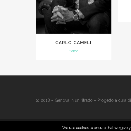
CARLO CAMELI
Home
@ 2018 – Genova in un ritratto – Progetto a cura d
We use cookies to ensure that we give yo