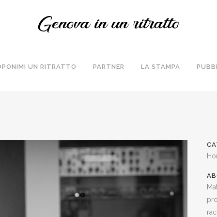
OPONIMI UN RITRATTO
PARTNER
LA STAMPA
PUBB
CA
Ho
AB
Mat
pro
rac