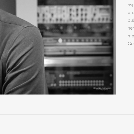
ris
pro
pub
ner
mos
Gen