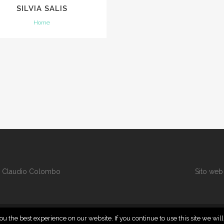
SILVIA SALIS
Home
i
Claudio Colombo
Sito web
u the best experience on our website. If you continue to use this site we wil