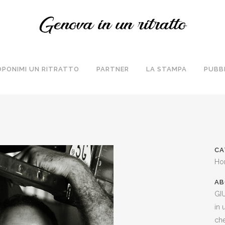
OPONIMI UN RITRATTO
PARTNER
LA STAMPA
PUBB
CA
Ho
AB
GI
in 
che