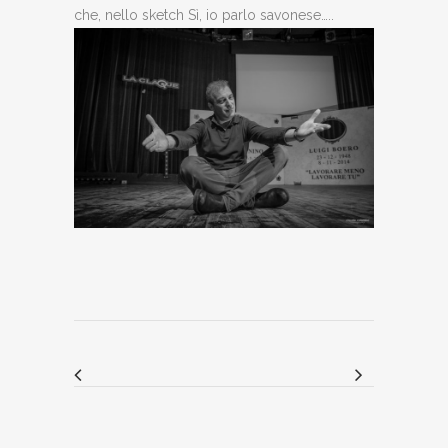
che, nello sketch Sì, io parlo savonese…..