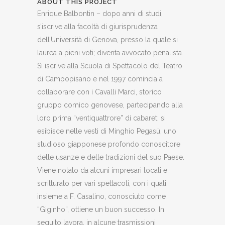
ABOUT THIS PROJECT
Enrique Balbontin – dopo anni di studi,
s’iscrive alla facoltà di giurisprudenza
dell’Università di Genova, presso la quale si
laurea a pieni voti; diventa avvocato penalista.
Si iscrive alla Scuola di Spettacolo del Teatro
di Campopisano e nel 1997 comincia a
collaborare con i Cavalli Marci, storico
gruppo comico genovese, partecipando alla
loro prima “ventiquattrore” di cabaret: si
esibisce nelle vesti di Minghio Pegasù, uno
studioso giapponese profondo conoscitore
delle usanze e delle tradizioni del suo Paese.
Viene notato da alcuni impresari locali e
scritturato per vari spettacoli, con i quali,
insieme a F. Casalino, conosciuto come
“Giginho”, ottiene un buon successo. In
seguito lavora, in alcune trasmissioni