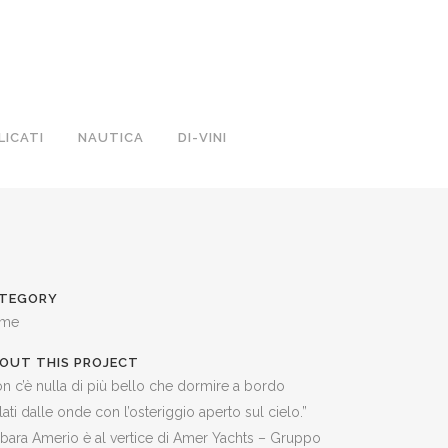
LICATI
NAUTICA
DI-VINI
TEGORY
me
OUT THIS PROJECT
n c’è nulla di più bello che dormire a bordo
lati dalle onde con l’osteriggio aperto sul cielo.”
bara Amerio è al vertice di Amer Yachts – Gruppo