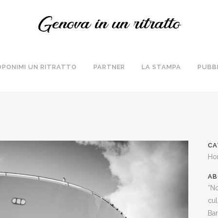
OPONIMI UN RITRATTO
PARTNER
LA STAMPA
PUBB
CA
Ho
AB
“No
cul
Bar