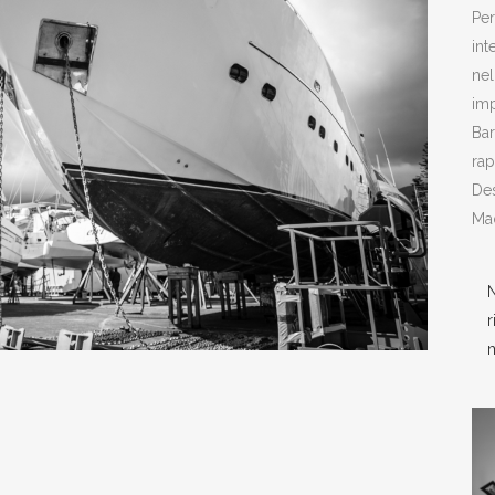
Per
int
nel
imp
Bar
rap
De
Mad
N
r
m