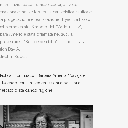
mare, l’azienda sanremese leader, a livello
ernazionale, nel settore della cantieristica nautica e
la progettazione e realizzazione di yacht a basso
atto ambientale. Simbolo del “Made in Italy”,
bara Amerio è stata chiamata nel 2017 a
presentare il “Bello e ben fatto” italiano all’Italian
sign Day Al
inat, in Kuwait.
autica in un ritratto | Barbara Amerio: “Navigare
iducendo consumi ed emissioni è possibile. E il
ercato ci sta dando ragione”